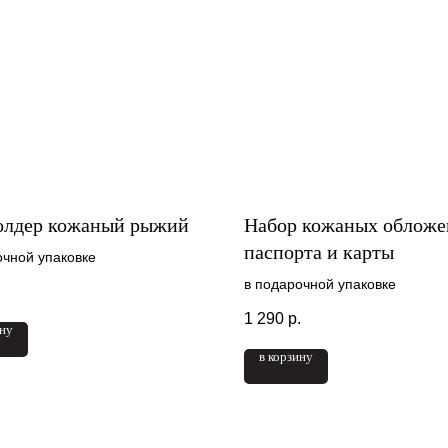
олдер кожаный рыжий
Набор кожаных обложе
паспорта и карты
очной упаковке
в подарочной упаковке
.
1 290
р.
ину
в корзину