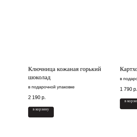
Ключница кожаная горький
Картх
шоколад
в подар
в подарочной упаковке
1 790
р
2 190
р.
в корз
в корзину