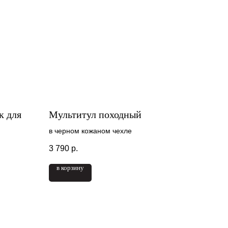
к для
Мультитул походный
в черном кожаном чехле
3 790
р.
в корзину