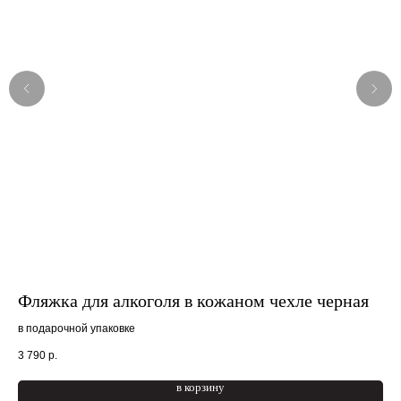
Фляжка для алкоголя в кожаном чехле черная
По
в подарочной упаковке
в к
3 790
р.
3 7
в корзину