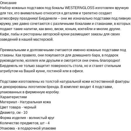
Описание
Набор кожаных подставок под бокалы WESTERNGLOSS изготовлен вручную
для тех, кто внимательно относится к деталям и трепетно создает
атмосферу праздника! Бирдекели – они же изначально подставки под пивную
кружку, уже давно сочетаются с различными бокалами и стаканами, в которых
подают такие напитки, как вино, виски, коньяк, коктейли и многие другие.
Кафе, пабы и рестораны авторской кухни размещают заказы для своих
заведений в нашей мастерской.
Премиальными и долговечными считаются именно кожаные подставки под
стаканы. Как правило, они покупаются для домашнего бара, в подарок
руководителю, коллеге или друзьям и смотрятся они очень благородно!
Бирдекель не только защитит поверхность стола, но и станет стильным
атрибутом на Вашей кухне, гостиной или в офисе.
Подставки изготовлены из толстой натуральной кожи естественной фактуры
и декорированы логотипом бренда. В комплект входит 4 подставки,
упакованных в фирменную коробку.
Характеристики
Материал - Натуральная кожа
Цвет товара - черный
Диаметр, см - 10
Форма изделия - волнистый круг
Количество предметов, шт - 4
Упаковка - в подарочной упаковке